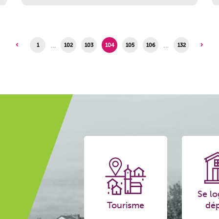
…
…
1
102
103
104
105
106
132
Se lo
Tourisme
dép