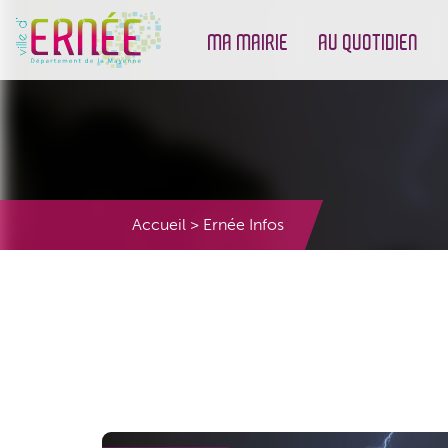
MA MAIRIE
AU QUOTIDIEN
Démarches administratives
Urbanisme et Environneme
Accueil
>
Ernée Infos