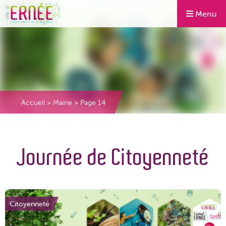
Menu
Accueil
>
Mairie
>
Page 14
Journée de Citoyenneté
Citoyenneté