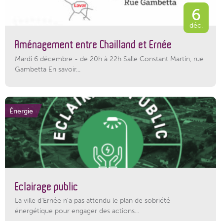
6
déc.
Aménagement entre Chailland et Ernée
Mardi 6 décembre - de 20h à 22h Salle Constant Martin, rue
Gambetta En savoir...
Énergie
Eclairage public
La ville d’Ernée n’a pas attendu le plan de sobriété
énergétique pour engager des actions...