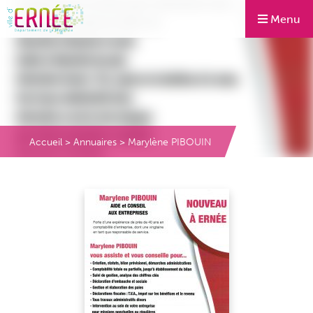
Menu
Accueil
>
Annuaires
>
Marylène PIBOUIN