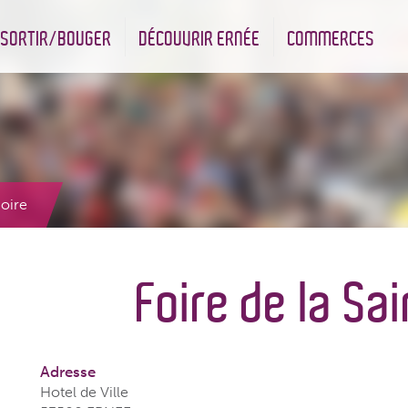
SORTIR/BOUGER
DÉCOUVRIR ERNÉE
COMMERCES
nt
Les infrastructures sportives
Associations et Jumelage
Réserve Naturelle Régionale des Bizeuls
Commerçants & Artisans
goire
Foire de la Sa
Adresse
Hotel de Ville