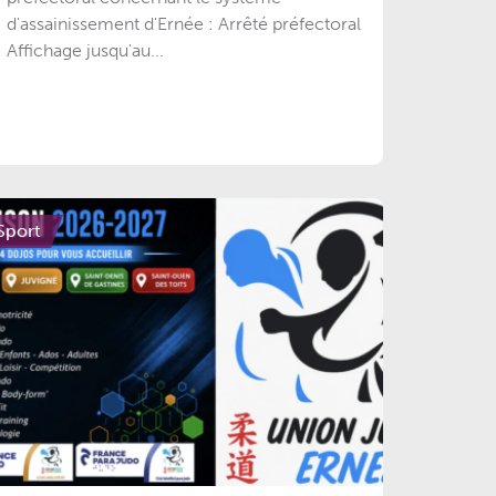
d'assainissement d'Ernée : Arrêté préfectoral
Affichage jusqu'au...
Sport