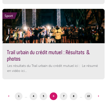
Sport
Trail urbain du crédit mutuel : Résultats &
photos
Les résultats du Trail urbain du crédit mutuel ici : Le résumé
en vidéo ici...
…
…
1
4
5
6
7
8
13