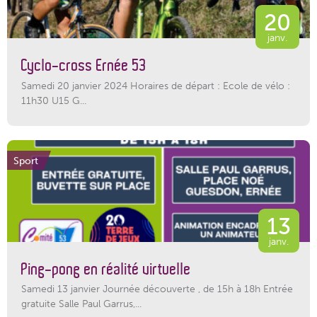
20
janv.
Cyclo-cross Ernée 53
Samedi 20 janvier 2024 Horaires de départ : Ecole de vélo :
11h30 U15 G...
Sport
13
janv.
Ping-pong en réalité virtuelle
Samedi 13 janvier Journée découverte , de 15h à 18h Entrée
gratuite Salle Paul Garrus,...