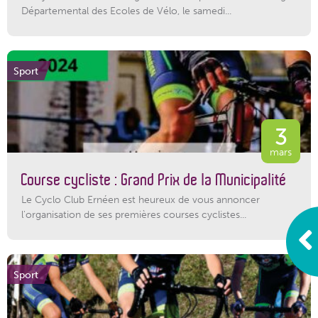
Départemental des Ecoles de Vélo, le samedi...
Sport
3
mars
Course cycliste : Grand Prix de la Municipalité
Le Cyclo Club Ernéen est heureux de vous annoncer
l'organisation de ses premières courses cyclistes...
Sport