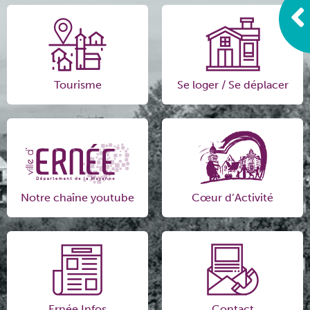
Tourisme
Se loger / Se déplacer
Notre chaîne youtube
Cœur d’Activité
Ernée Infos
Contact