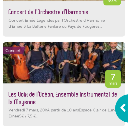
mars
Concert de l’Orchestre d’Harmonie
Concert Ernée Légendes par l'Orchestre d'Harmonie
d'Ernée & La Batterie Fanfare du Pays de Fougères...
Concert
7
mars
Les Voix de l’Océan, Ensemble Instrumental de
la Mayenne
Vendredi 7 mars, 20hÀ partir de 10 ansEspace Clair de Lune,
Ernée5€ / 7,5 €...