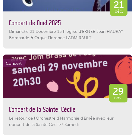
21
déc.
Concert de Noël 2025
Dimanche 21 Décembre 15 h église d’ERNEE Jean HAURAY :
Bombarde & Orgue Florence LADMIRAULT...
Concert
29
nov.
Concert de la Sainte-Cécile
Le retour de l'Orchestre d'Harmonie d'Ernée avec leur
concert de la Sainte Cécile ! Samedi...