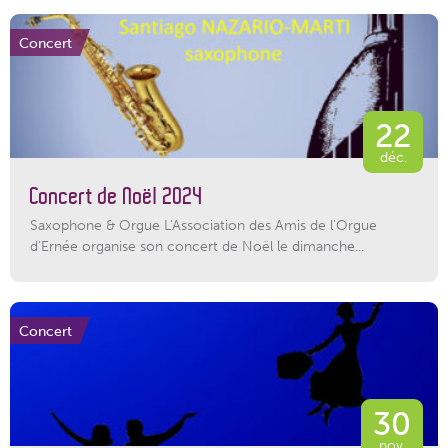
Concert
22
déc.
Concert de Noël 2024
Saxophone & Orgue L'Association des Amis de l'Orgue
d'Ernée organise son concert de Noël le dimanche...
Concert
30
nov.