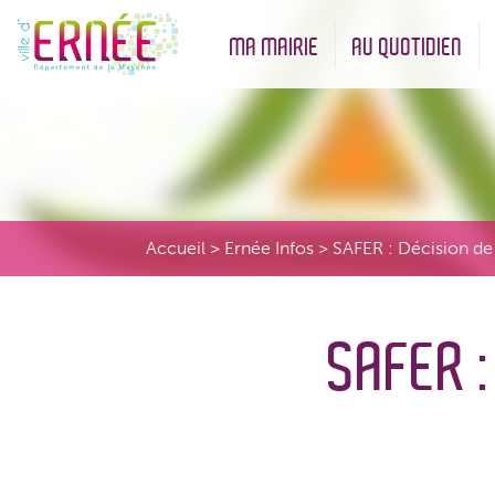
MA MAIRIE
AU QUOTIDIEN
Démarches administratives
Urbanisme et Environneme
Accueil
>
Ernée Infos
>
SAFER : Décision de
SAFER :