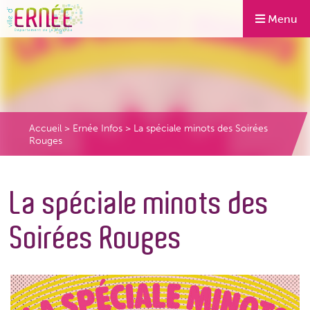
Menu
Accueil
>
Ernée Infos
>
La spéciale minots des Soirées
Rouges
La spéciale minots des
Soirées Rouges