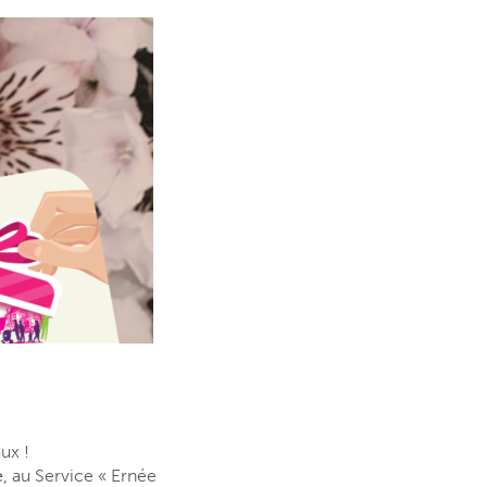
ux !
e
, au Service « Ernée