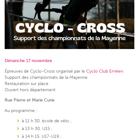
Dimanche 17 novembre
Épreuves de Cyclo-Cross organisé par le
Cyclo Club Ernéen
.
Support des championnats de la Mayenne
Restauration sur place
Ouvert hors département
Rue Pierre et Marie Curie
Au programme :
à 11 h 30, école de vélo ;
à 13 h 30, U15 ;
à 14 h 15, U17-U19 ;