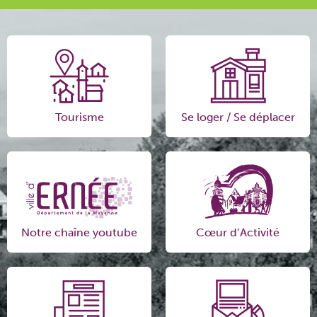
Tourisme
Se loger / Se déplacer
Notre chaîne youtube
Cœur d’Activité