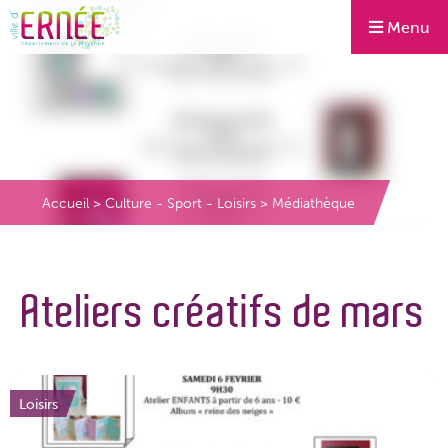
Menu
Accueil
>
Culture - Sport - Loisirs
>
Médiathèque
Ateliers créatifs de mars
Loisirs