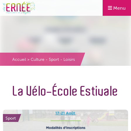
Menu
Accueil
>
Culture - Sport - Loisirs
La Vélo-École Estivale
Sport