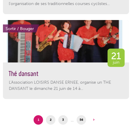
l’organisation de ses traditionnelles courses cyclistes...
Sortir / Bouger
21
juin
Thé dansant
L'Association LOISIRS DANSE ERNEE, organise un THE
DANSANT le dimanche 21 juin de 14 à...
…
1
2
3
56