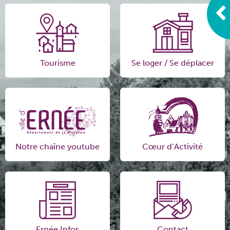
Tourisme
Se loger / Se déplacer
Notre chaîne youtube
Cœur d’Activité
Ernée Infos
Contact