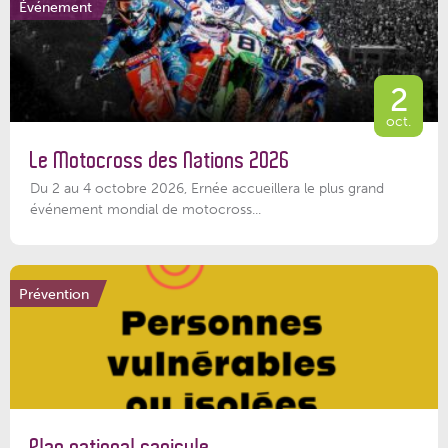
Événement
2
oct.
Le Motocross des Nations 2026
Du 2 au 4 octobre 2026, Ernée accueillera le plus grand
événement mondial de motocross...
Prévention
Plan national canicule