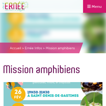
Menu
Accueil
>
Ernée Infos
>
Mission amphibiens
Mission amphibiens