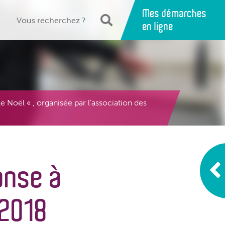
Mes démarches
en ligne
 Noël « , organisée par l’association des
anse à
 2018