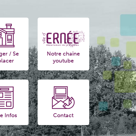
ger / Se
Notre chaîne
lacer
youtube
e Infos
Contact