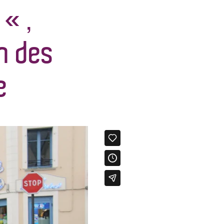
« ,
on des
e