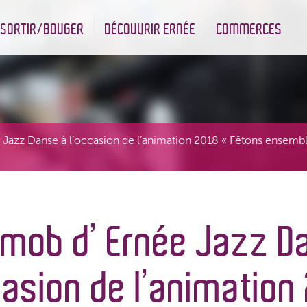
SORTIR/BOUGER
DÉCOUVRIR ERNÉE
COMMERCES
nt
Les infrastructures sportives
Associations et Jumelage
Réserve Naturelle Régionale des Bizeuls
Commerçants & Artisans
 Jazz Danse à l’occasion de l’animation 2018 « Fêtons ensemble
 mob d’ Ernée Jazz D
casion de l’animation