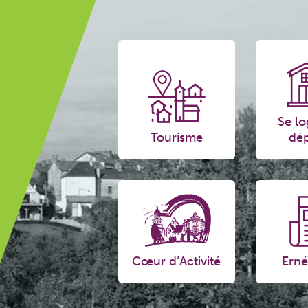
Se lo
Tourisme
dép
Cœur d’Activité
Erné