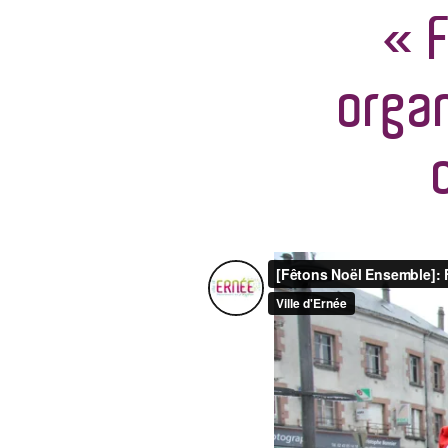
« 
organ