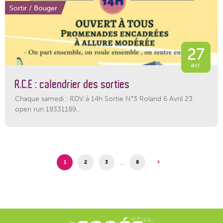
Sortir / Bouger
27
avr.
R.C.E : calendrier des sorties
Chaque samedi : RDV à 14h Sortie N°3 Roland 6 Avril 23
open run 18331189...
…
1
2
3
8