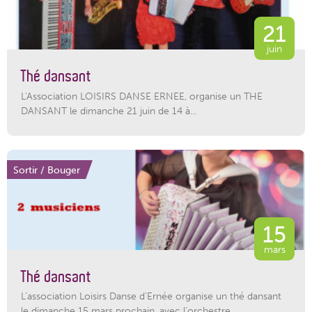
21
juin
Thé dansant
L'Association LOISIRS DANSE ERNEE, organise un THE
DANSANT le dimanche 21 juin de 14 à...
Sortir / Bouger
15
mars
Thé dansant
L’association Loisirs Danse d’Ernée organise un thé dansant
le dimanche 15 mars prochain, avec l’orchestre...