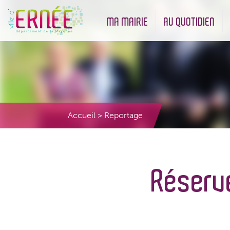
MA MAIRIE
AU QUOTIDIEN
Démarches administratives
Urbanisme et Environneme
Accueil
>
Reportage
Réserve