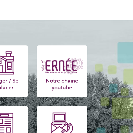
ger / Se
Notre chaîne
lacer
youtube