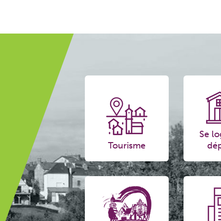
Se lo
Tourisme
dép