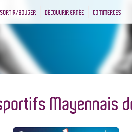
SORTIR/BOUGER
DÉCOUVRIR ERNÉE
COMMERCES
nt
Les infrastructures sportives
Associations et Jumelage
Réserve Naturelle Régionale des Bizeuls
Commerçants & Artisans
sportifs Mayennais d