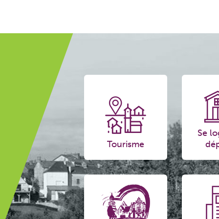
Se lo
Tourisme
dép