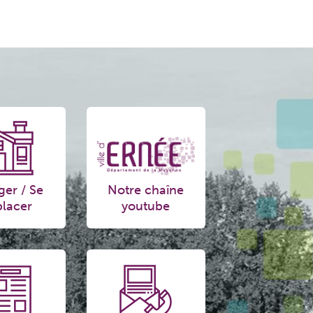
ger / Se
Notre chaîne
lacer
youtube