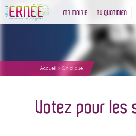
MA MAIRIE
AU QUOTIDIEN
Démarches administratives
Urbanisme et Environneme
Accueil
>
On clique
Votez pour les 