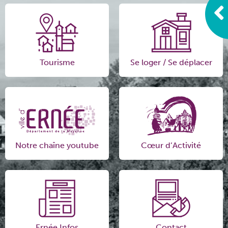
Tourisme
Se loger / Se déplacer
Notre chaîne youtube
Cœur d’Activité
Ernée Infos
Contact