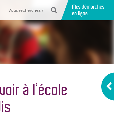
Mes démarches
en ligne
oir à l’école
is