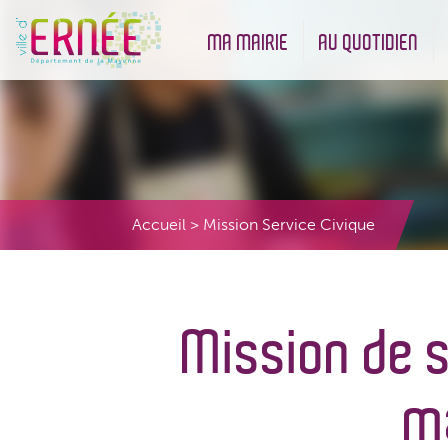
MA MAIRIE
AU QUOTIDIEN
Démarches administratives
Urbanisme et Environneme
Accueil
>
Mission Service Civique
Mission de s
m