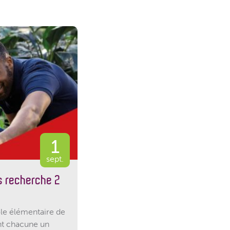
1
sept.
s recherche 2
ole élémentaire de
nt chacune un