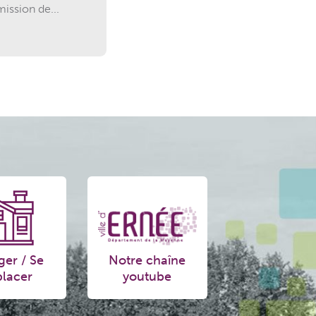
ission de...
ger / Se
Notre chaîne
lacer
youtube