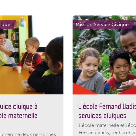
vique
Mission Service Civique
vice civique à
L’école Fernand Vadi
cole maternelle
services civiques
L’école maternelle et l'éc
Fernand Vadis, recherche
e cherche deux personnes