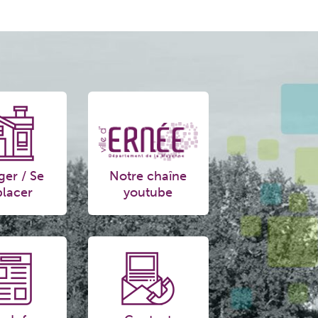
ger / Se
Notre chaîne
lacer
youtube