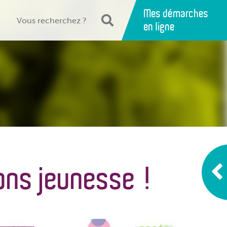
Mes démarches
en ligne
ions jeunesse !