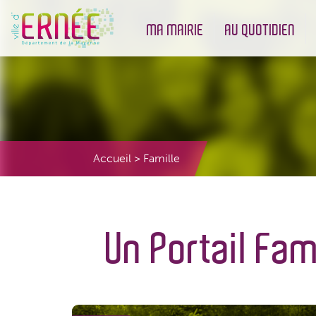
MA MAIRIE
AU QUOTIDIEN
Démarches administratives
Urbanisme et Environneme
Accueil
>
Famille
Un Portail Fam