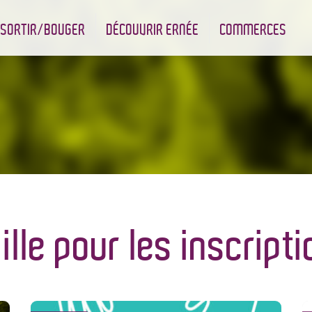
SORTIR/BOUGER
DÉCOUVRIR ERNÉE
COMMERCES
nt
Les infrastructures sportives
Associations et Jumelage
Réserve Naturelle Régionale des Bizeuls
Commerçants & Artisans
ille pour les inscript