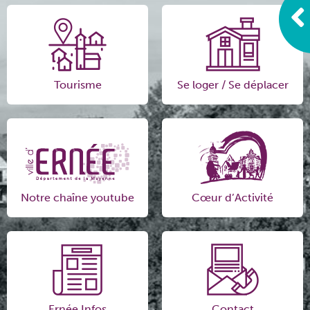
Tourisme
Se loger / Se déplacer
Notre chaîne youtube
Cœur d’Activité
Ernée Infos
Contact