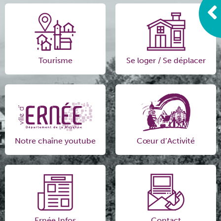
Tourisme
Se loger / Se déplacer
Notre chaîne youtube
Cœur d’Activité
Ernée Infos
Contact