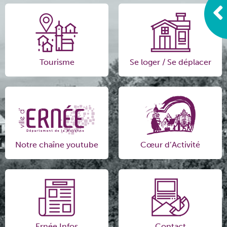
Tourisme
Se loger / Se déplacer
Notre chaîne youtube
Cœur d’Activité
Ernée Infos
Contact