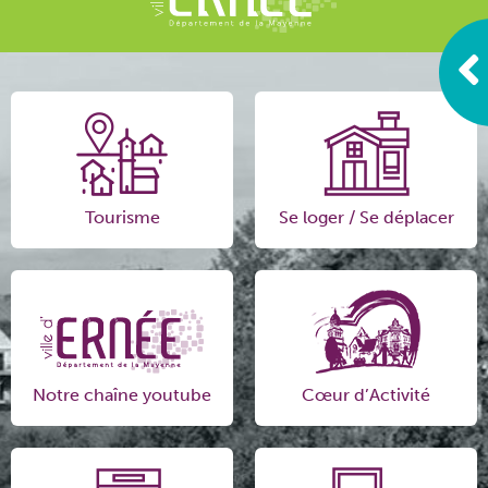
Tourisme
Se loger / Se déplacer
Notre chaîne youtube
Cœur d’Activité