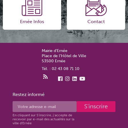
Ernée Infos
Contact
Mairie d’Ernée
Place de l’Hôtel de Ville
53500 Ernée
Tél. : 02 43 08 71 10
Restez informé
S'inscrire
En cliquant sur S'inscrire, j’accepte de
recevoir par e-mail des actualités sur la
ville d'Ernée