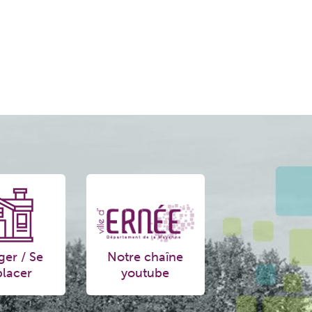
ger / Se
Notre chaîne
lacer
youtube