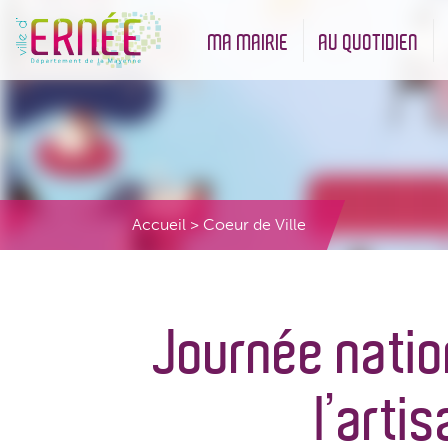
MA MAIRIE
AU QUOTIDIEN
Démarches administratives
Urbanisme et Environneme
Accueil
>
Coeur de Ville
Journée natio
l’arti