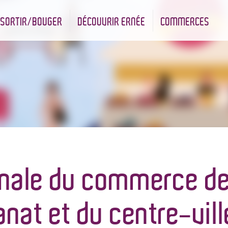
SORTIR/BOUGER
DÉCOUVRIR ERNÉE
COMMERCES
nt
Les infrastructures sportives
Associations et Jumelage
Réserve Naturelle Régionale des Bizeuls
Commerçants & Artisans
nale du commerce de
sanat et du centre-vil