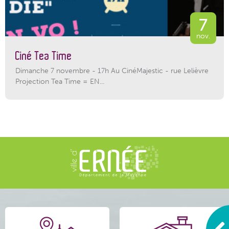
7
nov.
Ciné Tea Time
Dimanche 7 novembre - 17h Au CinéMajestic - rue Lelièvre
Projection Tea Time = EN...