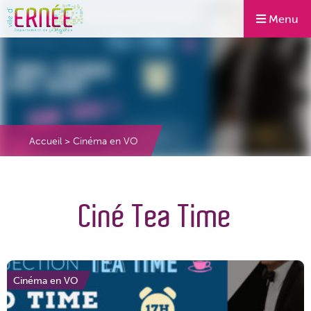
Menu
Accueil
>
Cinéma en VO
Ciné Tea Time
Cinéma en VO