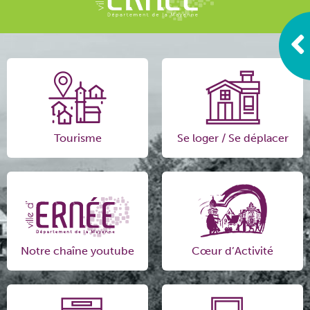
Tourisme
Se loger / Se déplacer
Notre chaîne youtube
Cœur d’Activité