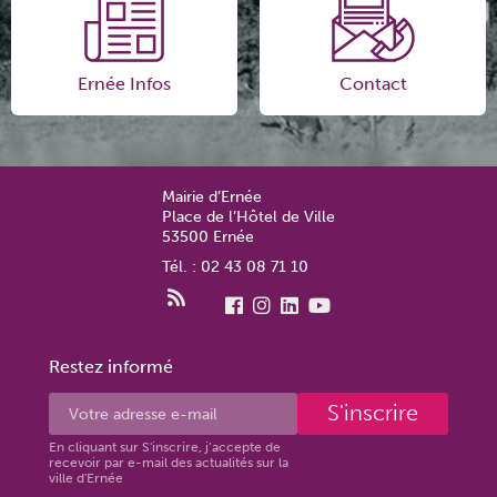
Ernée Infos
Contact
Mairie d’Ernée
Place de l’Hôtel de Ville
53500 Ernée
Tél. : 02 43 08 71 10
Restez informé
S'inscrire
En cliquant sur S'inscrire, j’accepte de
recevoir par e-mail des actualités sur la
ville d'Ernée