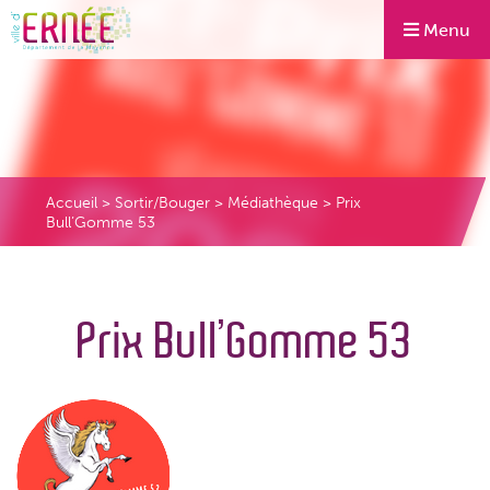
Menu
Accueil
>
Sortir/Bouger
>
Médiathèque
>
Prix
Bull’Gomme 53
Prix Bull’Gomme 53