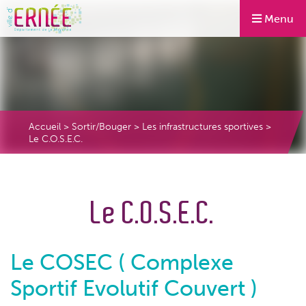
Menu
Accueil
>
Sortir/Bouger
>
Les infrastructures sportives
>
Le C.O.S.E.C.
Le C.O.S.E.C.
Le COSEC ( Complexe
Sportif Evolutif Couvert )