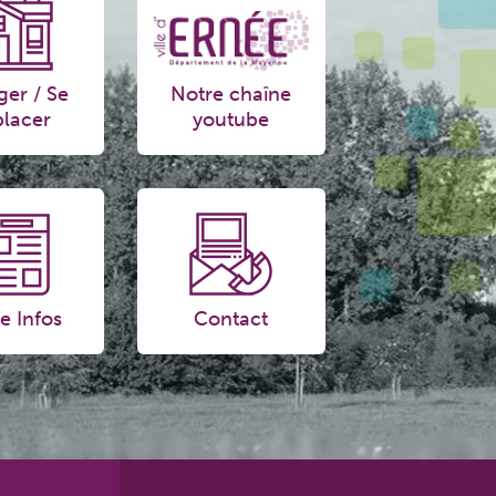
ger / Se
Notre chaîne
lacer
youtube
e Infos
Contact