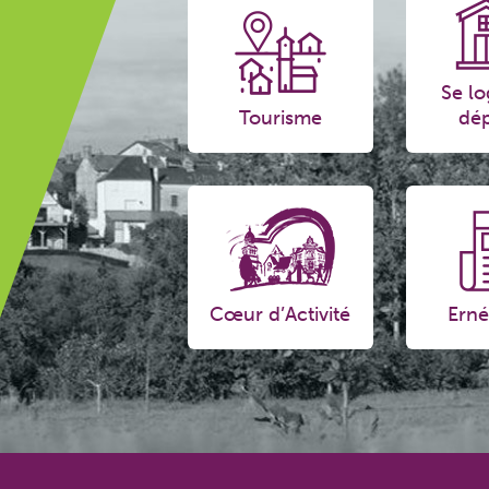
Se lo
Tourisme
dép
Cœur d’Activité
Erné