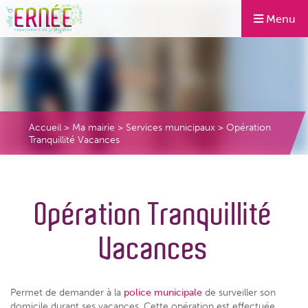
Menu
Accueil
>
Ma mairie
>
Services municipaux
>
Opération
Tranquillité Vacances
Opération Tranquillité
Vacances
Permet de demander à la
police municipale
de surveiller son
domicile durant ses vacances. Cette opération est effectuée