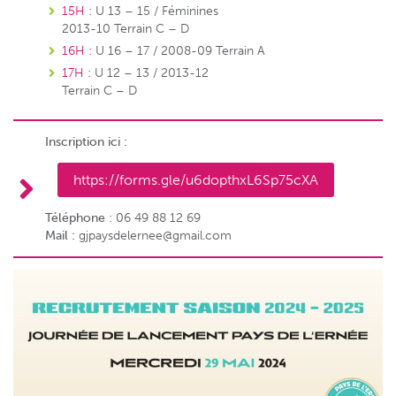
15H :
U 13 – 15 / Féminines
2013-10 Terrain C – D
16H :
U 16 – 17 / 2008-09 Terrain A
17H :
U 12 – 13 / 2013-12
Terrain C – D
Inscription ici :
https://forms.gle/u6dopthxL6Sp75cXA
Téléphone
: 06 49 88 12 69
Mail :
gjpaysdelernee@gmail.com