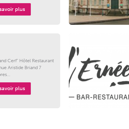
savoir plus
and Cerf" Hôtel Restaurant
nue Aristide Briand 7
es...
savoir plus