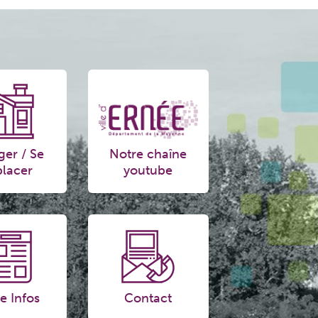
ger / Se
Notre chaîne
lacer
youtube
e Infos
Contact