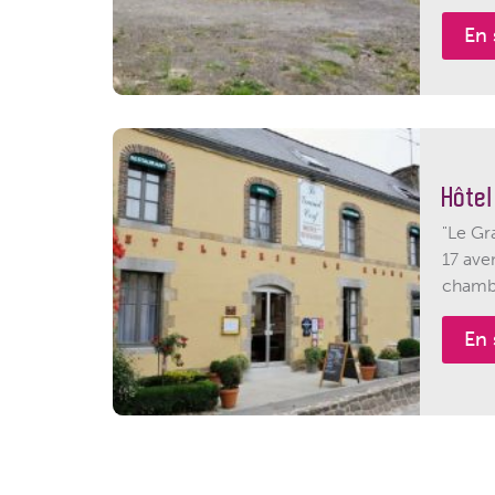
En 
Hôtel
"Le Gr
17 ave
chambr
En 