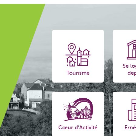
Se lo
Tourisme
dép
Cœur d’Activité
Erné