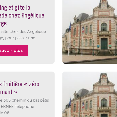
ng et gîte la
ade chez Angélique
rge
 halte chez des Angélique
ge, pour passer une...
savoir plus
 fruitière « zéro
ement »
e 305 chemin du bas pâtis
 ERNEE Téléphone
e 06...