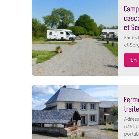
Campi
casc
et Se
Faites
et Ser
En 
Ferme
trait
Adress
53500
portabl