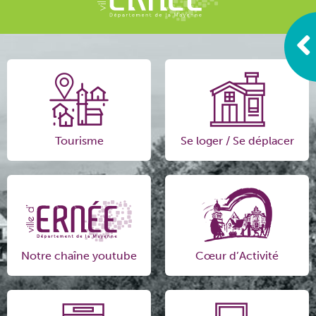
Tourisme
Se loger / Se déplacer
Notre chaîne youtube
Cœur d’Activité