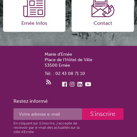
Ernée Infos
Contact
Mairie d’Ernée
Place de l’Hôtel de Ville
53500 Ernée
Tél. : 02 43 08 71 10
Restez informé
S'inscrire
En cliquant sur S'inscrire, j’accepte de
recevoir par e-mail des actualités sur la
ville d'Ernée