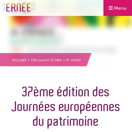
Menu
Accueil
>
Découvrir Ernée
>
A visiter
37ème édition des
Journées européennes
du patrimoine