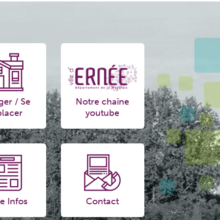
ger / Se
Notre chaîne
lacer
youtube
e Infos
Contact