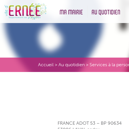
MA MAIRIE
AU QUOTIDIEN
Démarches administratives
Urbanisme et Environneme
Accueil
>
Au quotidien
>
Services à la pers
FRANCE ADOT 53 – BP 90634