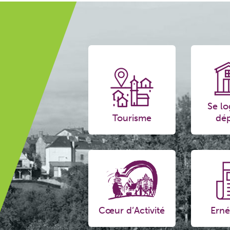
Se lo
Tourisme
dép
Cœur d’Activité
Erné