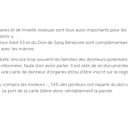
anes et de moelle osseuse sont tous aussi importants pour les 
nsons-y …
rance Adot 53 et du Don de Sang Bénévole sont complémentaire
avec les mairies.
adulte, encore trop souvent les familles des donneurs potentiel
formées, faute d’en avoir parler. Il est utile de se documenter,
 une carte de donneur d’organes et/ou d’être inscrit sur le reg
y compris les mineurs -, 74% des porteurs ont reparlé du don d
. Le port de la carte libère donc véritablement la parole.