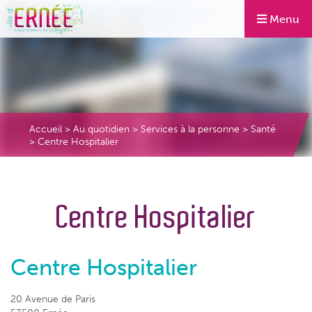
Menu
Accueil
>
Au quotidien
>
Services à la personne
>
Santé
>
Centre Hospitalier
Centre Hospitalier
Centre Hospitalier
20 Avenue de Paris