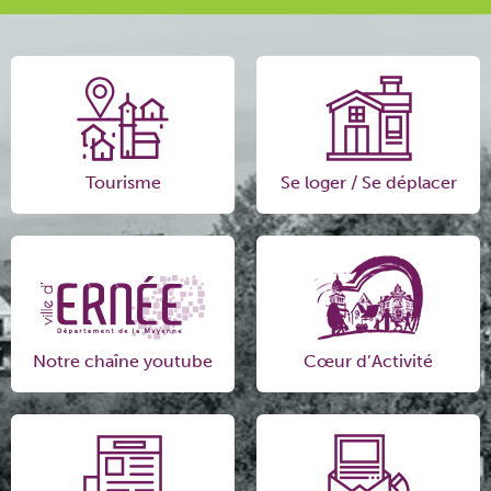
Tourisme
Se loger / Se déplacer
Notre chaîne youtube
Cœur d’Activité