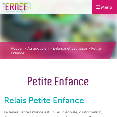
Menu
Accueil
>
Au quotidien
>
Enfance et Jeunesse
>
Petite
Enfance
Petite Enfance
Relais Petite Enfance
Le Relais Petite Enfance est un lieu d’écoute, d’information,